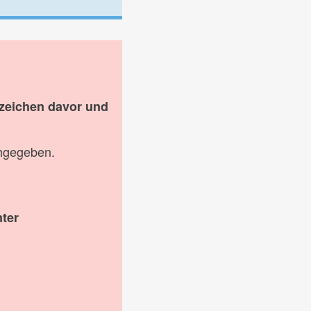
rzeichen davor und
chgegeben.
nter