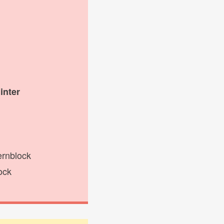
inter
ernblock
ock