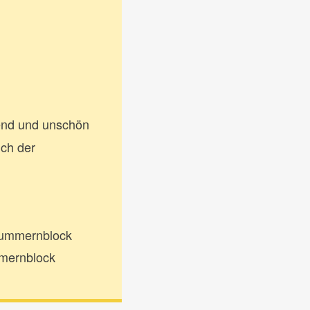
rend und unschön
uch der
 Nummernblock
mmernblock