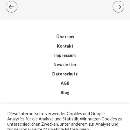
Über uns
Kontakt
Impressum
Newsletter
Datenschutz
AGB
Blog
© 2026 IMKIS
Diese Internetseite verwendet Cookies und Google
BY
WORDPRESS
Analytics für die Analyse und Statistik. Wir nutzen Cookies zu
| THEME:
ELMASTUDIO
unterschiedlichen Zwecken, unter anderem zur Analyse und
| ICONS:
FLATICON
für personalisierte Marketing-Mitteilungen.