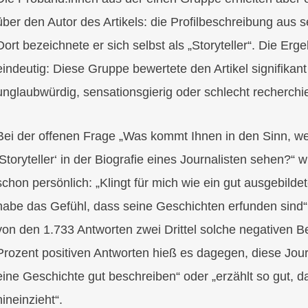
über den Autor des Artikels: die Profilbeschreibung aus s
Dort bezeichnete er sich selbst als „Storyteller“. Die Er
eindeutig: Diese Gruppe bewertete den Artikel signifikant
unglaubwürdig, sensationsgierig oder schlecht recherchie
Bei der offenen Frage „Was kommt Ihnen in den Sinn, we
‚Storyteller‘ in der Biografie eines Journalisten sehen?“ 
schon persönlich: „Klingt für mich wie ein gut ausgebilde
habe das Gefühl, dass seine Geschichten erfunden sind“
von den 1.733 Antworten zwei Drittel solche negativen Be
Prozent positiven Antworten hieß es dagegen, diese Jour
eine Geschichte gut beschreiben“ oder „erzählt so gut, d
hineinzieht“.