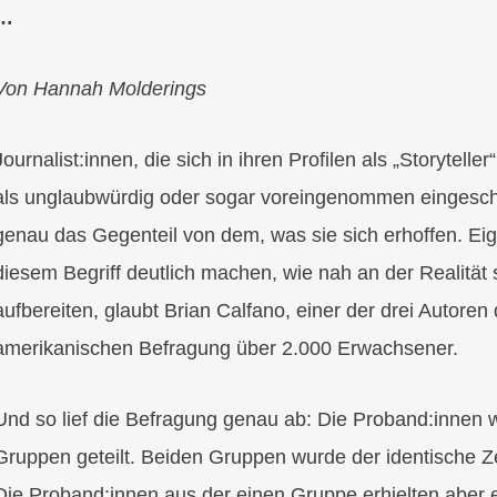
…
Von Hannah Molderings
Journalist:innen, die sich in ihren Profilen als „Storytell
als unglaubwürdig oder sogar voreingenommen eingeschä
genau das Gegenteil von dem, was sie sich erhoffen. Eige
diesem Begriff deutlich machen, wie nah an der Realität
aufbereiten, glaubt Brian Calfano, einer der drei Autoren
amerikanischen Befragung über 2.000 Erwachsener.
Und so lief die Befragung genau ab: Die Proband:innen 
Gruppen geteilt. Beiden Gruppen wurde der identische Ze
Die Proband:innen aus der einen Gruppe erhielten aber e