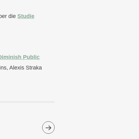
ber die
Studie
Diminish Public
ins, Alexis Straka