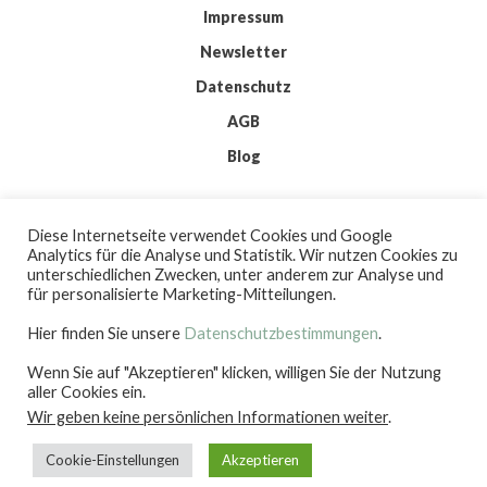
Impressum
Newsletter
Datenschutz
AGB
Blog
© 2026 IMKIS
Diese Internetseite verwendet Cookies und Google
BY
WORDPRESS
Analytics für die Analyse und Statistik. Wir nutzen Cookies zu
| THEME:
ELMASTUDIO
unterschiedlichen Zwecken, unter anderem zur Analyse und
| ICONS:
FLATICON
für personalisierte Marketing-Mitteilungen.
Hier finden Sie unsere
Datenschutzbestimmungen
.
Wenn Sie auf "Akzeptieren" klicken, willigen Sie der Nutzung
IMKIS
aller Cookies ein.
Wir geben keine persönlichen Informationen weiter
.
Cookie-Einstellungen
Akzeptieren
IDEEN FÜR MEDIEN & KOMMUNIKATION