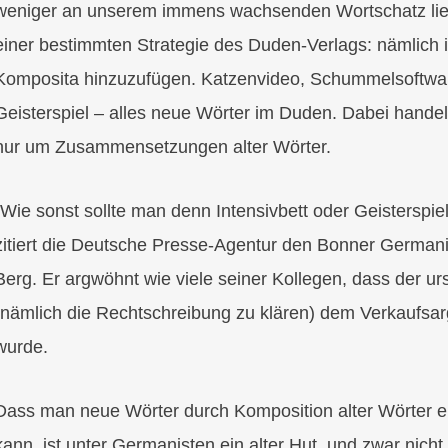
weniger an unserem immens wachsenden Wortschatz lieg
einer bestimmten Strategie des Duden-Verlags: nämlich
Komposita hinzuzufügen. Katzenvideo, Schummelsoftware
Geisterspiel – alles neue Wörter im Duden. Dabei handel
nur um Zusammensetzungen alter Wörter.
„Wie sonst sollte man denn Intensivbett oder Geisterspie
zitiert die Deutsche Presse-Agentur den Bonner Germanis
Berg. Er argwöhnt wie viele seiner Kollegen, dass der u
(nämlich die Rechtschreibung zu klären) dem Verkaufsa
wurde.
Dass man neue Wörter durch Komposition alter Wörter e
kann, ist unter Germanisten ein alter Hut, und zwar nicht