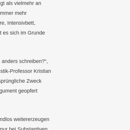
t als vielmehr an
 immer mehr
, Intensivbett,
t es sich im Grunde
l anders schreiben?“,
tik-Professor Kristian
rsprüngliche Zweck
rgument geopfert
ndlos weitererzeugen
 nur bei Substantiven