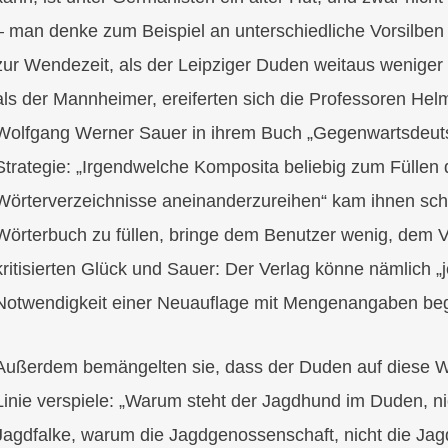
– man denke zum Beispiel an unterschiedliche Vorsilben
zur Wendezeit, als der Leipziger Duden weitaus weniger
als der Mannheimer, ereiferten sich die Professoren Hel
Wolfgang Werner Sauer in ihrem Buch „Gegenwartsdeuts
Strategie: „Irgendwelche Komposita beliebig zum Füllen 
Wörterverzeichnisse aneinanderzureihen“ kam ihnen schrä
Wörterbuch zu füllen, bringe dem Benutzer wenig, dem Ve
kritisierten Glück und Sauer: Der Verlag könne nämlich „j
Notwendigkeit einer Neuauflage mit Mengenangaben be
Außerdem bemängelten sie, dass der Duden auf diese We
Linie verspiele: „Warum steht der Jagdhund im Duden, ni
Jagdfalke, warum die Jagdgenossenschaft, nicht die Ja