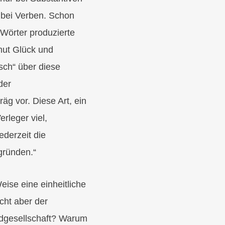
 bei Verben. Schon
 Wörter produzierte
mut Glück und
ch“ über diese
der
g vor. Diese Art, ein
rleger viel,
ederzeit die
gründen.“
ise eine einheitliche
cht aber der
gdgesellschaft? Warum