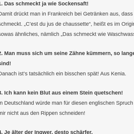
1. Das schmeckt ja wie Sockensaft!
Damit drückt man in Frankreich bei Getränken aus, dass 
schmeckt. „C’est du jus de chaussette“, heißt es im Origin
sowas ähnliches, nämlich „Das schmeckt wie Waschwass
2. Man muss sich um seine Zähne kümmern, so lang
sind!
Danach ist’s tatsächlich ein bisschen spät! Aus Kenia.
3. Ich kann kein Blut aus einem Stein quetschen!
In Deutschland würde man für diesen englischen Spruch
mir nicht aus den Rippen schneiden!
4. Je älter der Ingwer, desto schärfer.