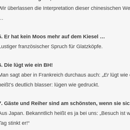
Wir überlassen die Interpretation dieser chinesischen We
…
5. Er hat kein Moos mehr auf dem Kiesel …
Lustiger französischer Spruch für Glatzköpfe.
6. Die lügt wie ein BH!
Man sagt aber in Frankreich durchaus auch: „
Er
lügt wie 
heißt’s deutlich blasser: lügen wie gedruckt.
7. Gäste und Reiher sind am schönsten, wenn sie si
Aus Japan. Bekanntlich heißt es ja bei uns: „Besuch ist w
Tag stinkt er!“