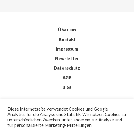
Über uns
Kontakt
Impressum
Newsletter
Datenschutz
AGB
Blog
© 2026 IMKIS
Diese Internetseite verwendet Cookies und Google
BY
WORDPRESS
Analytics für die Analyse und Statistik. Wir nutzen Cookies zu
| THEME:
ELMASTUDIO
unterschiedlichen Zwecken, unter anderem zur Analyse und
| ICONS:
FLATICON
für personalisierte Marketing-Mitteilungen.