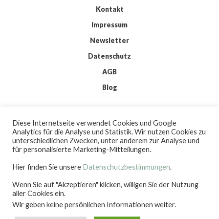
Kontakt
Impressum
Newsletter
Datenschutz
AGB
Blog
© 2026 IMKIS
Diese Internetseite verwendet Cookies und Google
BY
WORDPRESS
Analytics für die Analyse und Statistik. Wir nutzen Cookies zu
| THEME:
ELMASTUDIO
unterschiedlichen Zwecken, unter anderem zur Analyse und
| ICONS:
FLATICON
für personalisierte Marketing-Mitteilungen.
Hier finden Sie unsere
Datenschutzbestimmungen
.
Wenn Sie auf "Akzeptieren" klicken, willigen Sie der Nutzung
IMKIS
aller Cookies ein.
Wir geben keine persönlichen Informationen weiter
.