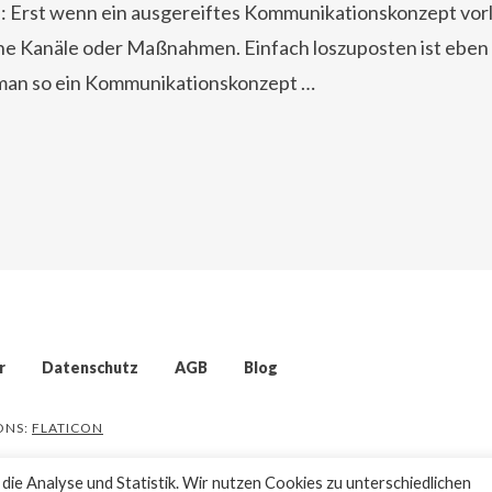
 Erst wenn ein ausgereiftes Kommunikationskonzept vorli
lne Kanäle oder Maßnahmen. Einfach loszuposten ist eben o
 man so ein Kommunikationskonzept …
r
Datenschutz
AGB
Blog
CONS:
FLATICON
ie Analyse und Statistik. Wir nutzen Cookies zu unterschiedlichen