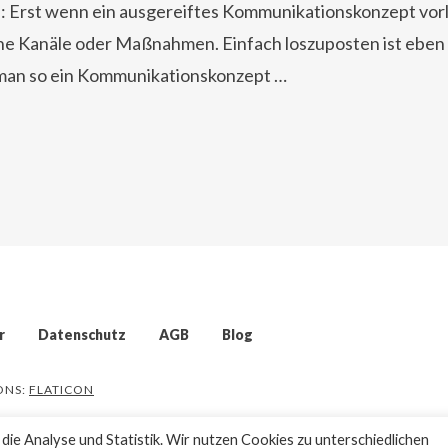
 Erst wenn ein ausgereiftes Kommunikationskonzept vorli
lne Kanäle oder Maßnahmen. Einfach loszuposten ist eben o
 man so ein Kommunikationskonzept …
r
Datenschutz
AGB
Blog
CONS:
FLATICON
ie Analyse und Statistik. Wir nutzen Cookies zu unterschiedlichen