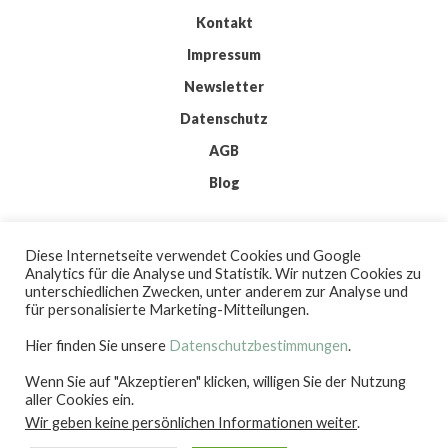
Kontakt
Impressum
Newsletter
Datenschutz
AGB
Blog
© 2026 IMKIS
Diese Internetseite verwendet Cookies und Google
BY
WORDPRESS
Analytics für die Analyse und Statistik. Wir nutzen Cookies zu
| THEME:
ELMASTUDIO
unterschiedlichen Zwecken, unter anderem zur Analyse und
| ICONS:
FLATICON
für personalisierte Marketing-Mitteilungen.
Hier finden Sie unsere
Datenschutzbestimmungen
.
Wenn Sie auf "Akzeptieren" klicken, willigen Sie der Nutzung
IMKIS
aller Cookies ein.
Wir geben keine persönlichen Informationen weiter
.