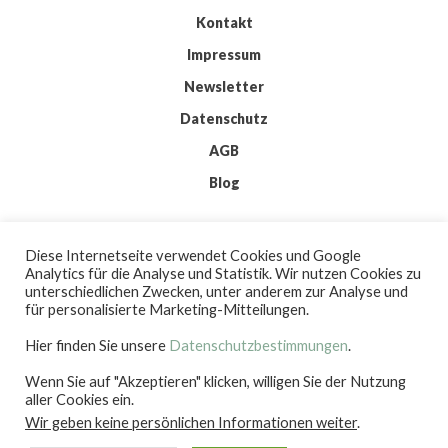
Kontakt
Impressum
Newsletter
Datenschutz
AGB
Blog
© 2026 IMKIS
Diese Internetseite verwendet Cookies und Google
BY
WORDPRESS
Analytics für die Analyse und Statistik. Wir nutzen Cookies zu
| THEME:
ELMASTUDIO
unterschiedlichen Zwecken, unter anderem zur Analyse und
| ICONS:
FLATICON
für personalisierte Marketing-Mitteilungen.
Hier finden Sie unsere
Datenschutzbestimmungen
.
Wenn Sie auf "Akzeptieren" klicken, willigen Sie der Nutzung
IMKIS
aller Cookies ein.
Wir geben keine persönlichen Informationen weiter
.