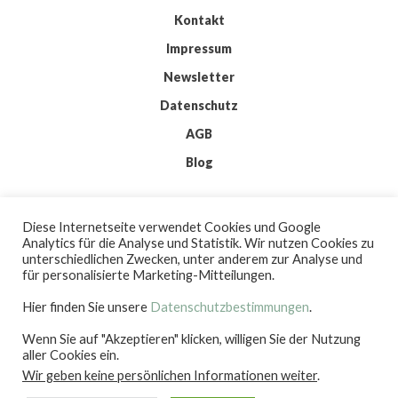
Kontakt
Impressum
Newsletter
Datenschutz
AGB
Blog
© 2026 IMKIS
Diese Internetseite verwendet Cookies und Google
BY
WORDPRESS
Analytics für die Analyse und Statistik. Wir nutzen Cookies zu
| THEME:
ELMASTUDIO
unterschiedlichen Zwecken, unter anderem zur Analyse und
| ICONS:
FLATICON
für personalisierte Marketing-Mitteilungen.
Hier finden Sie unsere
Datenschutzbestimmungen
.
Wenn Sie auf "Akzeptieren" klicken, willigen Sie der Nutzung
IMKIS
aller Cookies ein.
Wir geben keine persönlichen Informationen weiter
.